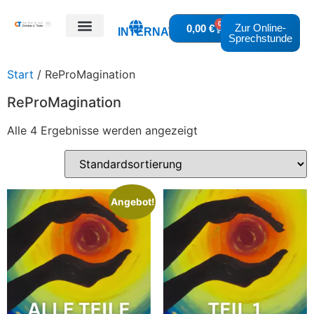
0
Zur Online-
0,00
€
INTERNATIONAL
Sprechstunde
Meine Expertise
Start
/ ReProMagination
ReProMagination
Alle 4 Ergebnisse werden angezeigt
Angebot!