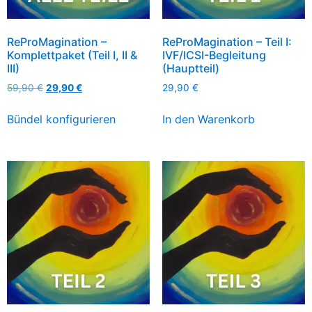
ReProMagination –
ReProMagination – Teil I:
Komplettpaket (Teil I, II &
IVF/ICSI-Begleitung
III)
(Hauptteil)
59,90
€
29,90
€
29,90
€
Bündel konfigurieren
In den Warenkorb