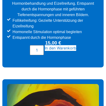
Hormonbehandlung und Eizellreifung. Entspannt
durch die Hormonphase mit geführten
Tiefenentspannungen und inneren Bildern.
Follikelreifung: Gezielte Unterstützung der
Eizellreifung
Hormonelle Stimulation optimal begleiten
Entspannt durch die Hormonphase
15,00
€
In den Warenkorb